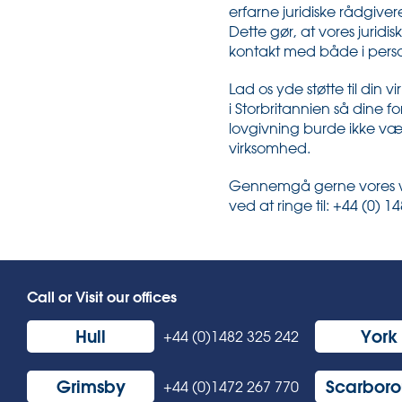
erfarne juridiske rådgivere
Dette gør, at vores juridi
kontakt med både i perso
Lad os yde støtte til din
i Storbritannien så dine f
lovgivning burde ikke være
virksomhed.
Gennemgå gerne vores web
ved at ringe til: +44 (0) 
Call or Visit our offices
Hull
York
+44 (0)1482 325 242
Grimsby
Scarbor
+44 (0)1472 267 770