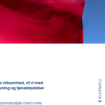
Contact Us
r virksomhed, vil vi med
vning og tjenesteydelser
ldt samarbejde med vores