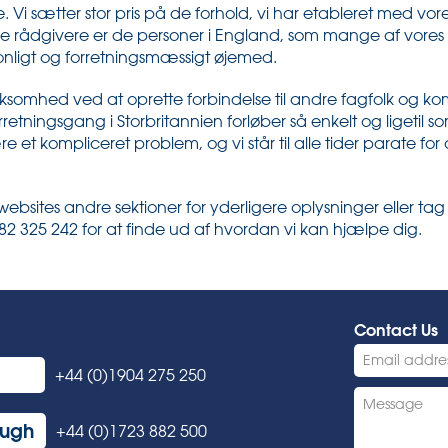
. Vi sætter stor pris på de forhold, vi har etableret med vore
ske rådgivere er de personer i England, som mange af vores k
nligt og forretningsmæssigt øjemed.
 virksomhed ved at oprette forbindelse til andre fagfolk og k
orretningsgang i Storbritannien forløber så enkelt og ligetil s
 et kompliceret problem, og vi står til alle tider parate for
sites andre sektioner for yderligere oplysninger eller tag
1482 325 242 for at finde ud af hvordan vi kan hjælpe dig.
Contact Us
+44 (0)1904 275 250
ough
+44 (0)1723 882 500