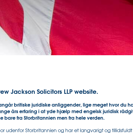
w Jackson Solicitors LLP website.
ngår britiske juridiske anliggender, lige meget hvor du ha
ge års erfaring i at yde hjælp med engelsk juridisk rådgi
kke bare fra Storbritannien men fra hele verden.
or udenfor Storbritannien og har et langvarigt og tillidsfu