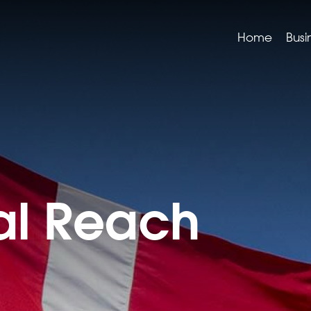
Home
Busi
al Reach